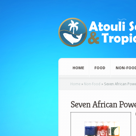
HOME
FOOD
NON-FOO
Home
»
Non-food
»
Seven African Pow
Seven African Pow