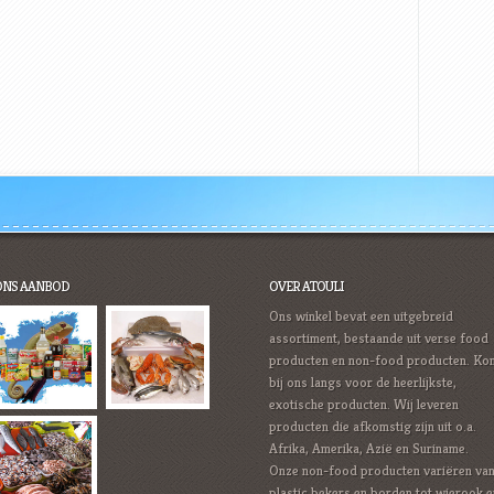
ONS AANBOD
OVER ATOULI
Ons winkel bevat een uitgebreid
assortiment, bestaande uit verse food
producten en non-food producten. Ko
bij ons langs voor de heerlijkste,
exotische producten. Wij leveren
producten die afkomstig zijn uit o.a.
Afrika, Amerika, Azië en Suriname.
Onze non-food producten variëren va
plastic bekers en borden tot wierook e