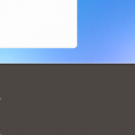
m
n
n